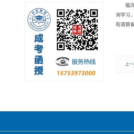
临
询学习
街道银雀
上一