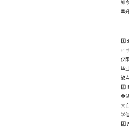
如
早
1️
✅ 
仅
毕
缺
2️⃣
免
大
学
3️⃣