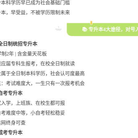
今本科学历早已成为社会基础门槛
升本，早受益，不被学历限制未来
📚 专升本4大途径，对
⃣ 全日制
统招专升本
学制2年 | 含金量天花板
限应届专科生报考，在校全日制就读
业属于全日制本科学历，社会认可度最高
点：考试难度大，一生只有一次报考机会
自考专升本
试入学，上班族、在校生都可报
自考难度中等，小自考轻松稳妥
信网
终身可查
成考专升本