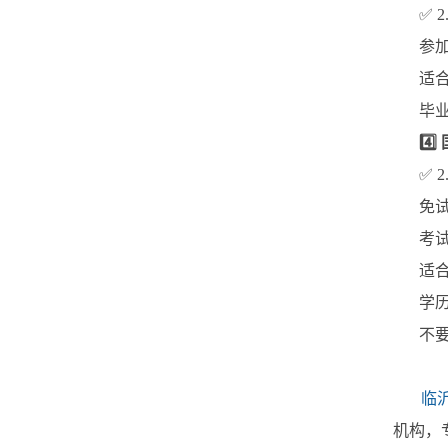
✅ 
参
适
毕
4️⃣
✅ 
免
考
适
学
不
临
机构，