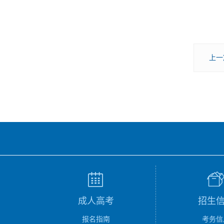
上一
成人高考
招生
报名指南
考务信