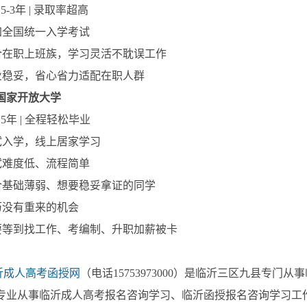
2.5-3年 | 录取率超高
加全国统一入学考试
合在职上班族，学习灵活不耽误工作
业稳妥，省心省力适配在职人群
国家开放大学
2.5年 | 全程轻松毕业
试入学，线上居家学习
试难度低、流程简单
合基础薄弱、想要稳妥拿证的同学
历没有重来的机会
要等到找工作、考编制、升职加薪被卡
沂成人高考函授网
（
电话15753973000
）
是临沂三区九县专门从事
专业从事临沂成人高考报名咨询学习、临沂函授报名咨询学习工