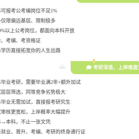
科可报考公考编岗位不足1%
多仅限偏远基层、限制极多
70%以上公考岗位，都面向本科开放
公、考编、考资格证
科学历直接拓宽你的人生出路
🎓 考研深造，上岸难
科毕业考研，需要毕业满2年+额外加试
试层层筛选，同等竞争劣势极大
科毕业无需加试，直接报考研究生
试审核更宽松，上岸概率大幅提升
科→本科，不止一张文凭
是就业、晋升、考编、考研的终身通行证