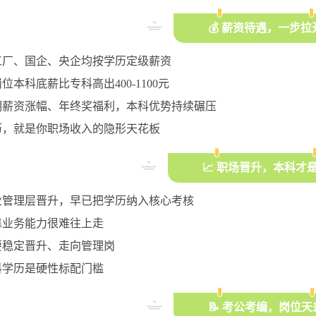
💰 薪资待遇，一步
工厂、国企、央企均按学历定级薪资
位本科底薪比专科高出400-1100元
期薪资涨幅、年终奖福利，本科优势持续碾压
历，就是你职场收入的隐形天花板
📈 职场晋升，本科才
业管理层晋升，早已把学历纳入核心考核
靠业务能力很难往上走
要稳定晋升、走向管理岗
科学历是硬性标配门槛
📝 考公考编，岗位