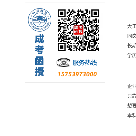
大
同岗
长
学
企
只
想
本