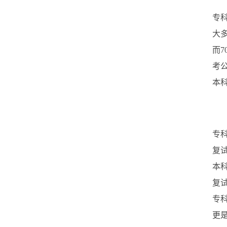
专
大
而
考
本
专
复
本
复
专
更